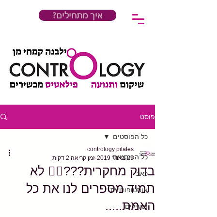
?איך מתחילים
פוסט
כל הפוסטים
contrology pilates
כל הפוסטים
29 באוג׳ 2019
זמן קריאה 2 דקות
בדוק מחקרית???🤦‍♀️ לא
כאב
תמיד מספרים לנו את כל
אוסטופורוזיס
האמת.....
תרגילים