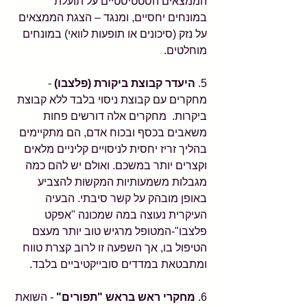
הממצאים הסטטיסטיים על תועלת 
במונחים יחסיים, ומנגד – הצגת הממצאים 
על נזק (סיכונים או תופעות לוואי) במונחים 
מוחלטים. 
5. 
היעדר קבוצת ביקורת (פלצבו)
 - 
מחקרים עם קבוצת ניסוי בלבד ללא קבוצת 
ביקרות.  מחקרים אלה דורשים פחות 
משאבים בכסף ובכוח אדם, הם מתקיימים 
בהליך זריז יחסית לניסויים קליניים מלאים 
וקצרים יותר במשכם. ואולם יש להם כמה 
מגבלות משמעותיות המקשות להצביע 
באופן מובהק על קשר סיבתי. הבעיה 
העיקרית נעוצה במה שמכונה "אפקט 
פלצבו"-המטופל מרגיש טוב יותר מעצם 
הטיפול בו, אך השפעה זו לרוב קצרת טווח 
ומתבטאת במדדים סובייקטיביים בלבד. 
6. 
מחקרי ראש בראש "תפורים"
 - השואת 