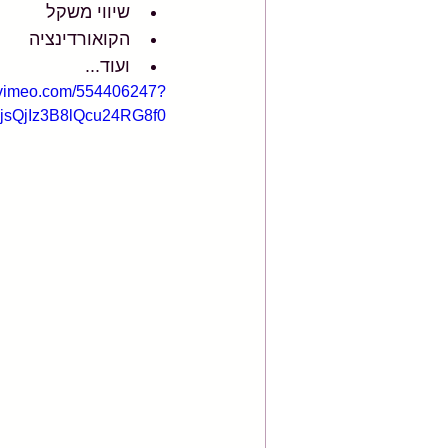
שיווי משקל
הקואורדינציה
ועוד...
//vimeo.com/554406247?
sQjIz3B8lQcu24RG8f0