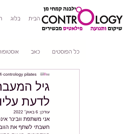
דף הבית
בלוג
ה
כל הפוסטים
כאב
אוסטופורו
contrology pilates
14 בי
גיל המעבר
לדעת עליו🤸
עודכן:
6 באוק׳ 2022
אני משתפת וובינר אינפ
חשבתי לשתף את הוובי