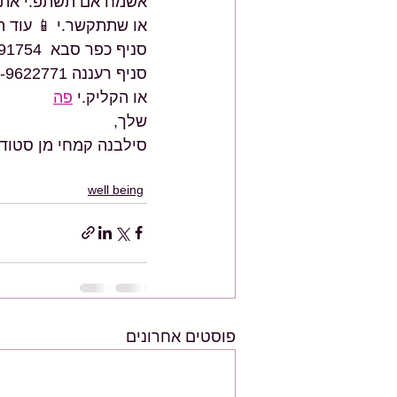
אשמח אם תשתפ.י את הפ
או שתתקשר.י 📱 עוד ה
סניף כפר סבא  054-5391754 
סניף רעננה 054-9622771
או הקליק.י 
פה
שלך,
סילבנה קמחי מן סטודיו
well being
פוסטים אחרונים