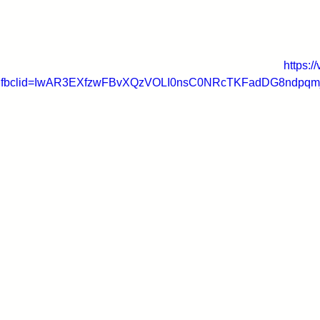
https:
fbclid=IwAR3EXfzwFBvXQzVOLI0nsC0NRcTKFadDG8ndpqmj