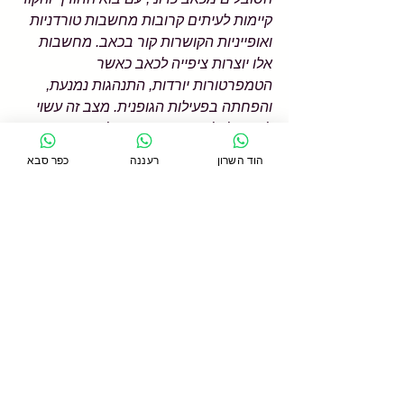
קיימות לעיתים קרובות מחשבות טורדניות 
ואופייניות הקושרות קור בכאב. מחשבות 
אלו יוצרות ציפייה לכאב כאשר 
הטמפרטורות יורדות, התנהגות נמנעת, 
והפחתה בפעילות הגופנית. מצב זה עשוי 
לגרום לעלייה בכאב. חשוב לזכור כי אחת 
הדרכים המומלצות ביותר למנוע כאב 
הוד השרון
רעננה
כפר סבא
ולהפחית את עוצמתו היא מודעות, הקפדה 
על תנועה וביצוע פעילות גופנית, בהתאם 
לכאב, גם בימי החורף.