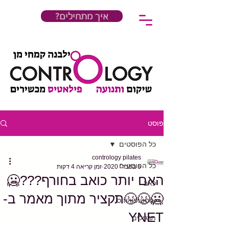
?איך מתחילים
פוסט
כל הפוסטים
contrology pilates
כל הפוסטים
6 בפבר׳ 2020
זמן קריאה 4 דקות
האם יותר כואב בחורף???🥶
כאב
🥶😣😣תקציר מתוך מאמר ב-
אוסטופורוזיס
YNET
תרגילים