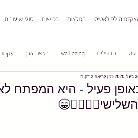
סוגי שיעורים
רכישות
המלצות
האקדמיה לפילאטי
עקמת
רצפת אגן
well being
תרגילים
אוס
זמן קריאה 2 דקות
30 בינו׳
נות באופן פעיל - היא המפ
חיים בגיל השלישי