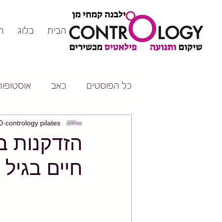
ס
בלוג
דף הבית
טופורוזיס
כאב
כל הפוסטים
 2020
contrology pilates
תח לאיכות
‍♀️🏃‍♂️😁