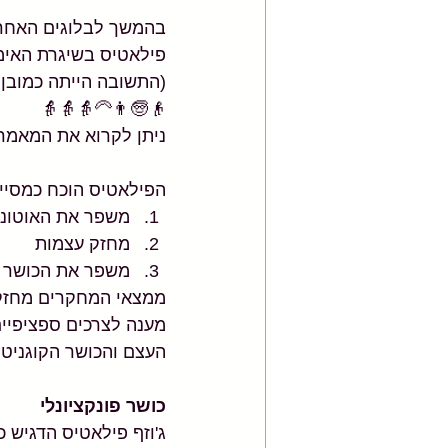
בהמשך לבלוגים האחרו
פילאטיס בשיגרת האימ
(התשובה הייתה כמובן 
👴🧓👨‍🦳👵👵👵
ניתן לקרוא את המאמר 
הפילאטיס הוכח כמסייע
משפר את האוטונומ
מחזק עצמות 
משפר את הכושר ה
ממצאי המחקרים מחזקים
מענה לצרכים ספציפיים
העצם והכושר הקוגניטי
כושר פונקציונלי
ג'וזף פילאטיס הדגיש 