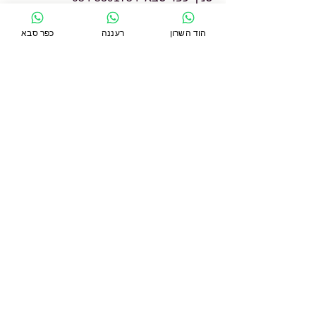
סניף רעננה 054-9622771
סניף הוד השרון 054-2233706
הוד השרון
רעננה
כפר סבא
או הקליק.י 
פה
שלך,
סילבנה קמחי מן סטודיו קונטרולוג'י
אורח חיים בריא
פעילות גופנית
תרגול יומי
תנועתיות כללית
מחלות כרוניות
טרשת נפוצה
well being
הצג הכול
פוסטים אחרונים