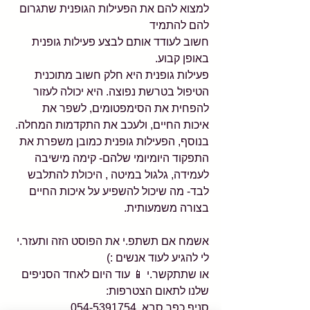
למצוא להם את הפעילות הגופנית שתגרום 
להם להתמיד 
חשוב לעודד אותם לבצע פעילות גופנית 
באופן קבוע.
פעילות גופנית היא חלק חשוב מתוכנית 
הטיפול בטרשת נפוצה. היא יכולה לעזור 
להפחית את הסימפטומים, לשפר את 
איכות החיים, ולעכב את התקדמות המחלה.
בנוסף, הפעילות גופנית כמובן משפרת את 
התפקוד היומיומי שלהם- קימה מישיבה 
לעמידה, גלגול במיטה , היכולת להתלבש 
לבד- מה שיכול להשפיע על איכות החיים 
בצורה משמעותית.
אשמח אם תשתפ.י את הפוסט הזה ותעזר.י 
לי להגיע לעוד אנשים :)
או שתתקשר.י 📱 עוד היום לאחד הסניפים 
שלנו לתאום הצטרפות:
סניף כפר סבא  054-5391754 