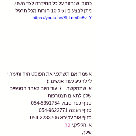
כמובן שנחזור על כל הסידרה לצד השני. 
ניתן לבצע בין 5 ל 10 חזרות מכל תרגיל 
https://youtu.be/SLLnm0cBv_Y
אשמח אם תשתפ.י את הפוסט הזה ותעזר.י 
לי להגיע לעוד אנשים :)
או שתתקשר.י 📱 עוד היום לאחד הסניפים 
שלנו לתאום הצטרפות:
סניף כפר סבא  054-5391754 
סניף רעננה 054-9622771
סניף אור עקיבא 054-2233706
או הקליק.י 
פה 
שלך,