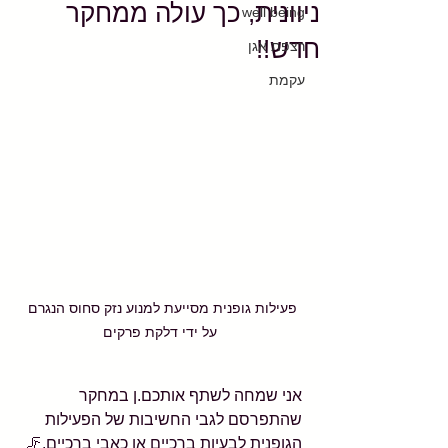
ניוונית, כך עולה ממחקר
well being
חדש!!
רצפת אגן
עקמת
פעילות גופנית מסייעת למנוע נזק סחוס הנגרם 
על ידי דלקת פרקים
אני שמחה לשתף אותכם.ן במחקר 
שהתפרסם לגבי החשיבות של הפעילות 
הגופנית לבעיות ברכיים או כאבי ברכיים.🦵