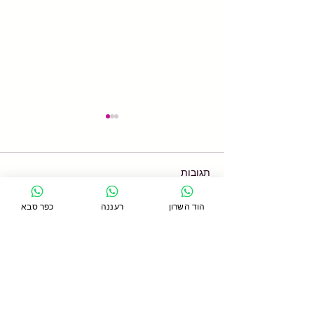
תגובות
הוד השרון
רעננה
כפר סבא
כתיבת תגובה...
האם עבודה עם קפיצים
יכולים להאט את הזדקנות
המפרקים?
סניף כפר סבא