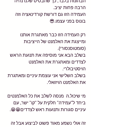
הבהונות בלבד, כך שהבסיס שלנו נהיה 
הרבה פחות יציב. 
העמידה הזו גם דורשת קורדינאציה וזה 
בונוס בפני עצמו.😎
רק העמידה הזו כבר מאתגרת אותנו 
ומייצגת את האלמנט של הייציבות 
(סומטוסנסורי).
בשלב הבא אני מוסיפה את תנועת הראש 
לצדדים ומאתגרת את האלמנט 
הויסטיבולרי.
בשלב השלישי אני עוצמת עיניים ומאתגרת 
את האלמנט הויזואלי.
מי שיכול.ה  מנסה לשלב את כל האלמנטים 
ביחד ל"עמידה" חלקית על "קו" ישר, עם 
עיניים סגורות ותנועות ראש לצדדים😁😁.
זה אולי נשמע מאוד פשוט לביצוע אבל זה 