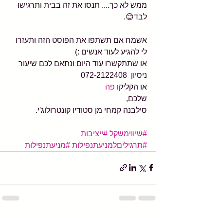
ממש לא כך.... תנסו את זה בבית ותרגישו 
לבד😊.
אשמח אם תשתפו את הפוסט הזה ותעזרו 
לי להגיע לעוד אנשים :)
או שתתקשרו עוד היום ונתאם לכם שיעור 
ניסיון  072-2122408 
או הקליקו 
פה
שלכם,
סילבנה קמחי מן סטודיו קונטרולוג'י. 
#שיווימשקל
#ייציבות
#תרגיליםלמניעתנפילות
#מניעתנפילות