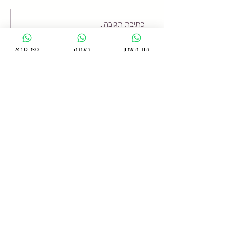
כתיבת תגובה...
כתף קפואה - מה זה? כמה
זמן זה נמשך? ומה הטיפול
המומלץ?
הוד השרון
רעננה
כפר סבא
סניף כפר סבא
כפר סבא 44271, טשרניחובסקי 24
054-5391754
סניף רעננה
רעננה, קניון עזריאלי, אחוזה 267
054-9622771
סניף הוד השרון
הוד השרון, דרך רמתיים 96
054-2233706