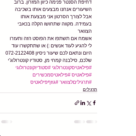
דחיפת הסנטר פנימה כיוון המזרון. ברוב 
השיעורים אנחנו מבצעים אותו בשכיבה 
אבל לצורך הסרטון אני מבצעת אותו 
בעמידה. מקווה שתחושו הקלה בכאבי 
הצוואר 
אשמח אם תשתפו את הפוסט הזה ותעזרו 
לי להגיע לעוד אנשים :) או שתתקשרו עוד 
היום ונתאם לכם שיעור ניסיון 072-2122408
שלכם, סילבנה קמחי מן, סטודיו קונטרולוג'י
#פילאטיסקונטרולוגי
#סטודיוקונטרולוגי
#פילאטיס
#פילאטיסמכשירים
#תרגיליםלצוואר
#גוזףפילאטיס
תרגילים