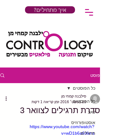
?איך מתחילים
פוסט
כל הפוסטים
סילבנה קמחי מן
כל הפוסטים
20 בספט׳ 2016
זמן קריאה 1 דקות
סדרת תרגילים לצוואר 3
כאב
אוסטופורוזיס
https://www.youtube.com/watch?
תרגילים
v=wD1b6a6Xkns