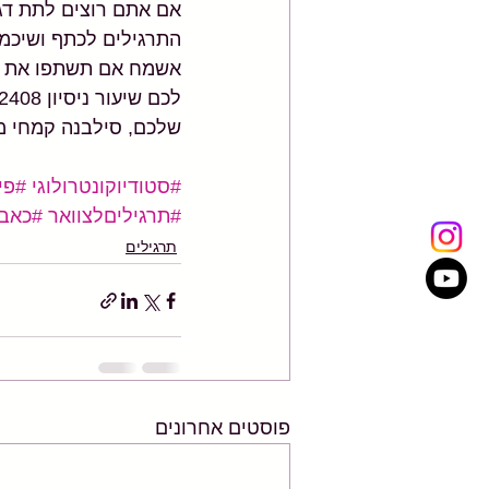
אם אתם רוצים לתת דג
התרגילים לכתף ושיכמ
אשמח אם תשתפו את הפו
לכם שיעור ניסיון 072-2122408
שלכם, סילבנה קמחי מן,
#סטודיוקונטרולוגי
#פי
#תרגיליםלצוואר
#כאבצ
תרגילים
פוסטים אחרונים