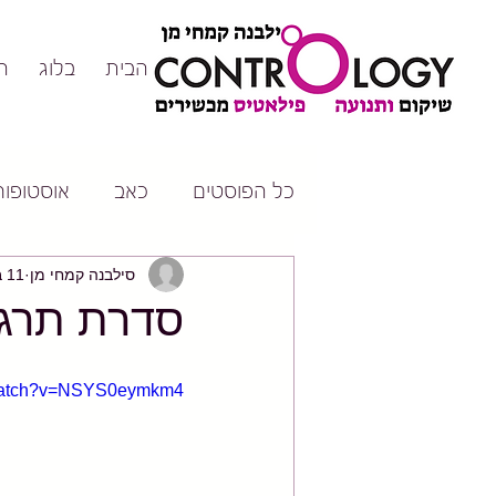
דף הבית
בלוג
ה
כל הפוסטים
כאב
אוסטופורו
סילבנה קמחי מן
11 באוק׳ 2016
סדרת תרגיל
/watch?v=NSYS0eymkm4