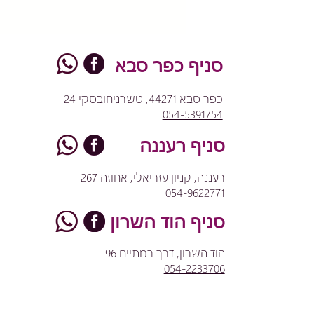
כאבים בקדמת הברך? הגיע
הזמן להסתכל על כל הרגל –
מהאגן ועד כף הרגל
סניף כפר סבא
כפר סבא 44271, טשרניחובסקי 24
054-5391754
סניף רעננה
רעננה, קניון עזריאלי, אחוזה 267
054-9622771
סניף הוד השרון
הוד השרון, דרך רמתיים 96
054-2233706