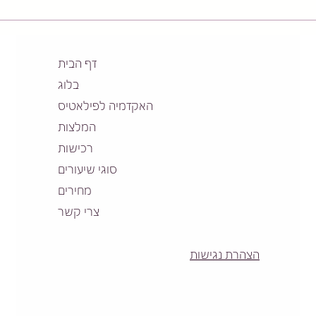
כתף קפואה - מה זה? כמה זמן
האם ע
זה נמשך? ומה הטיפול המומלץ?
גורם 
דף הבית
בלוג
האקדמיה לפילאטיס
המלצות
רכישות
סוגי שיעורים
מחירים
צרי קשר
הצהרת נגישות