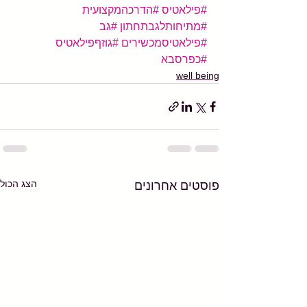
#פילאטיס
#הדרכהמקצועית
#מתיחותלגבתחתון
#גב
#פילאטיסמכשירים
#גוזףפילאטיס
#כפרסבא
well being
הצג הכול
פוסטים אחרונים