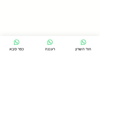
הוד השרון
רעננה
כפר סבא
תגובות
כתיבת תגובה...
האם עבודה עם קפיצים
יכולים להאט את הזדקנות
המפרקים?
סניף כפר סבא