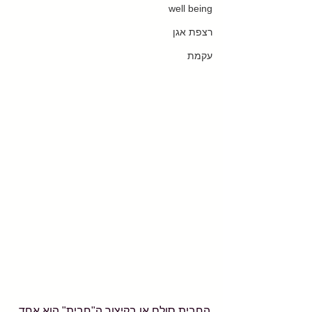
well being
רצפת אגן
עקמת
החבית סולם או בקיצור ה"חבית" הוא אחד 