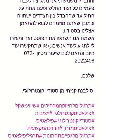
וההבדל משמעותי אני ממליצה לעבוד 
פעמיים על הצד החלש ופעם אחת על 
החזק עד שההבדל בין הצדדים ישתווה 
וכמובן שאתם מוזמנים לבוא להתאמן 
אצלינו בסטודיו.
אשמח אם תשתפו את הפוסט הזה ותעזרו 
לי להגיע לעוד אנשים :) או שתתקשרו עוד 
היום ונתאם לכם שיעור ניסיון  072-
2122408
שלכם,
 סילבנה קמחי מן סטודיו קונטרולוג'י.
#תרגיליםלחיזוקהמרחיקים
#שיווימשקל
#פילאטיסקונטרולוגי
#ייציבות
#סטודיוקונטרולוגי
#פילאטיס
#פילאטיסמזרון
#הדרכהמקצועית
#תרגיליםלגפייםתחתונות
#תרגיליפילאטיס