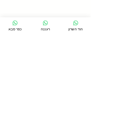
הוד השרון
רעננה
כפר סבא
תגובות
כתיבת תגובה...
כתף קפואה - מה זה? כמה
זמן זה נמשך? ומה הטיפול
המומלץ?
סניף כפר סבא
כפר סבא 44271, טשרניחובסקי 24
054-5391754
סניף רעננה