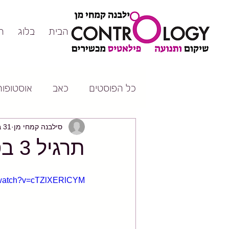
דף הבית
בלוג
ה
כל הפוסטים
כאב
אוסטופורו
סילבנה קמחי מן
31 בינו׳ 2017
תרגיל 3 בסדרת התרגילים למרחיקים
m/watch?v=cTZlXERlCYM