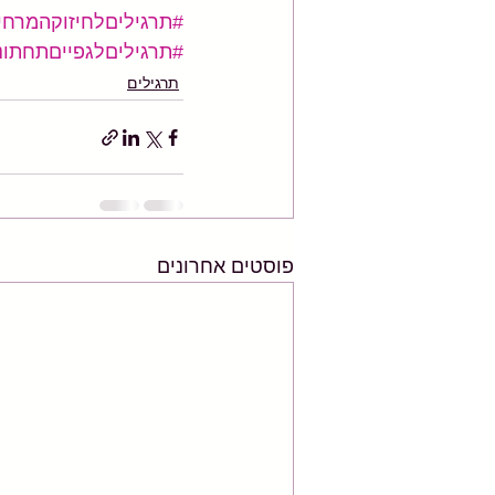
#תרגיליםלחיזוקהמרחי
#תרגיליםלגפייםתחתונ
תרגילים
פוסטים אחרונים