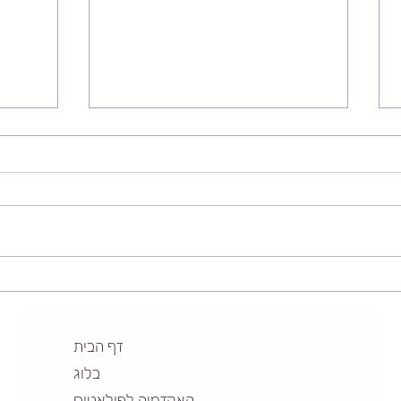
כתף קפואה - מה זה? כמה זמן
האם ע
זה נמשך? ומה הטיפול המומלץ?
גורם 
דף הבית
בלוג
האקדמיה לפילאטיס