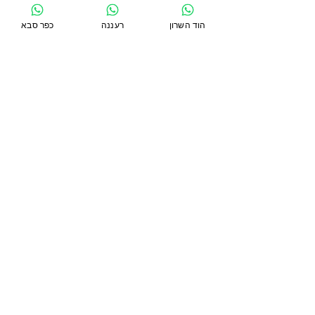
הוד השרון
רעננה
כפר סבא
תגובות
כתיבת תגובה...
האם עבודה עם קפיצים
יכולים להאט את הזדקנות
המפרקים?
סניף כפר סבא
כפר סבא 44271, טשרניחובסקי 24
054-5391754
סניף רעננה
רעננה, קניון עזריאלי, אחוזה 267
054-9622771