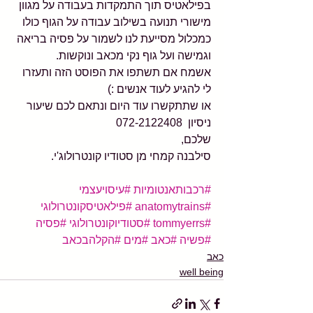
בפילאטיס תוך התמקדות בעבודה על מגוון 
מישורי תנועה בשילוב עבודה על הגוף כולו 
כמכלול מסייעת לנו לשמור על פסיה בריאה 
וגמישה ועל גוף נקי מכאב ונוקשות.
אשמח אם תשתפו את הפוסט הזה ותעזרו 
לי להגיע לעוד אנשים :)
או שתתקשרו עוד היום ונתאם לכם שיעור 
ניסיון  072-2122408
שלכם,
סילבנה קמחי מן סטודיו קונטרולוג'י.
#רכבותאנטומיות
#עיסויעצמי
#anatomytrains
#פילאטיסקונטרולוגי
#tommyerrs
#סטודיוקונטרולוגי
#פסיה
#פשיה
#כאב
#מים
#הקלהבכאב
כאב
well being