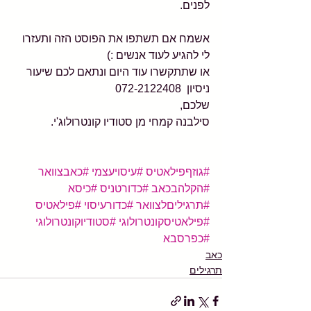
לפנים.
אשמח אם תשתפו את הפוסט הזה ותעזרו 
לי להגיע לעוד אנשים :)
או שתתקשרו עוד היום ונתאם לכם שיעור 
ניסיון  072-2122408
שלכם,
סילבנה קמחי מן סטודיו קונטרולוג'י.
#גוזףפילאטיס
#עיסויעצמי
#כאבצוואר
#הקלהבכאב
#כדורטניס
#כיסא
#תרגיליםלצוואר
#כדורעיסוי
#פילאטיס
#פילאטיסקונטרולוגי
#סטודיוקונטרולוגי
#כפרסבא
כאב
תרגילים