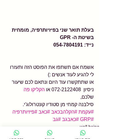
בעלת תואר שני בפיזיותרפיה, מומחית 
בשיטת ה- GPR 
נייד: 054-7804191
אשמח אם תשתפו את הפוסט הזה ותעזרו 
לי להגיע לעוד אנשים :)
או שתתקשרו עוד היום ונתאם לכם שיעור 
ניסיון  072-2122408 או 
הקליקו פה 
שלכם,
סילבנה קמחי מן סטודיו קונטרולוג'י.
#עקמת
#הקלהבכאב
#כאב
#פיזיותרפיה
#GRP
#כאבגב
#גב
well being
כאב