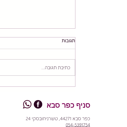
תגובות
כתיבת תגובה...
פילאטיס או אימון כוח? למה
אתם ממש לא חייבים לבחור!
סניף כפר סבא
כפר סבא 44271, טשרניחובסקי 24
054-5391754