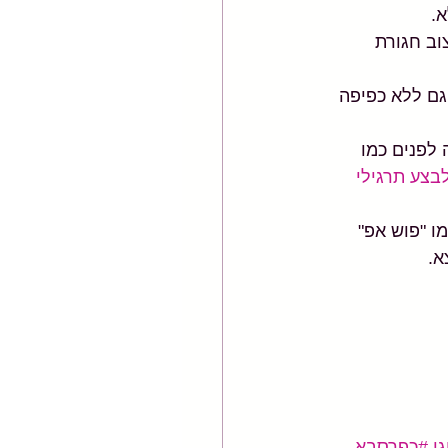
.
וב חגורת 
ם ללא כפיפה 
לפנים כמו 
בצע תרגילי 
ו "פוש אפ" 
א.
י
#כפרסבא