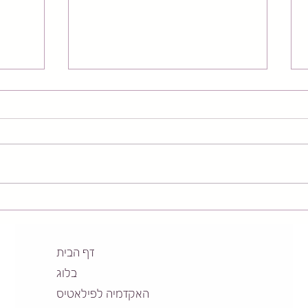
האם עבודה עם קפיצים יכולים
הפרוט
להאט את הזדקנות המפרקים?
הליבה
מערכ
דף הבית
בלוג
האקדמיה לפילאטיס