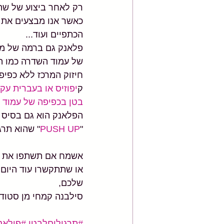
רק לאחר ביצוע של שתי
כאשר אנו מבצעים את ה
הכתפיים ועוד...
פלאנק גם ברמה של מת
של עמוד השדרה כמו ת
חיזוק המרכז ללא כפיפ
ק
יפוזיס או בעברית עק
בטן בכפיפה של עמוד 
הפלאנק הוא גם בסיס ל
"
PUSH UP
" שהוא תרג
אשמח אם תשתפו את הפו
או שתתקשרו עוד היום ונתאם לכ
שלכם,
סילבנה קמחי מן סטודיו 
#תרגיליםלבטן
#פילאטי