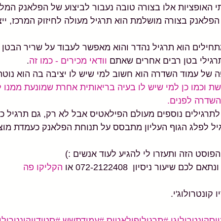
 האופציות אלו בצורה טובה נעבור לביצוע של הפלאנק המלא
פלאנק בצורה מושלמת הוא תרגיל מעולה לחיזוק המרכז, ייצ
חילים הוא תרגיל נהדר והוא מאפשר לעבוד על שריר הבטן ג
רגילי בטן רבים אחרים שאתם 
וודאי מכירים - כמו זה
. 
ה של עמוד השדרה הוא חשוב למי שיש לו יציבה בה הוא נוטה 
שת
 וכמו כן למי שיש לו בעיה בריאותית אחרת שמונעת ממנו ל
השדרה לפנים.
תרגילים נוספים מעולם הפילאטיס אבל לא רק, גם תרגיל כמ
יל לפלג הגוף העליון מתבסס על תנוחת הפלאנק כעמדת מוצ
סט הזה ותעזרו לי להגיע לעוד אנשים :)
ם שיעור ניסיון  072-2122408 או 
הקליקו פה 
קונטרולוג'י.
סקונטרולוגי
#תרגיליפילאטיס
#עמידתשש
#סטודיוקונטרולוג