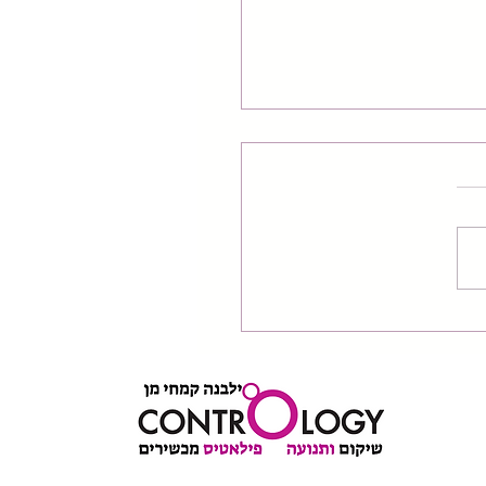
וקול הנוירו-ביומכני: למה
 היא לא רק שריר, אלא
ת תקשורת?