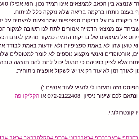
 בעצם נותחו ברקמה בריאה שלא נזקקה כלל לניתוח.
יר ביקורת גם על בדיקות ספציפיות שמבוצעות לפעמים על ידי
שביחד עם ממצאי הדמייה אמורים לתת לנו תשובה למקור הכא
חס אל ממצאים של בדיקות הדמיה כמקור מהימן לגורם הכאב
א טוען שהן לא באמת ספציפיות ולא יודעות באמת לבודד את
ים, אורטופדים ואנשי מקצוע נוספים לא לומר למטופלים שלה
וח אלא לציין בפניהם כי תרגול יכול לתת להם תוצאה טובה 
 לאורך זמן לא עזר רק אז יש לשקול אופציה ניתוחית.
סט הזה ותעזרו לי להגיע לעוד אנשים :)
ם שיעור ניסיון  072-2122408 או 
הקליקו פה
קונטרולוג'י.
רהכתף
#כאבבכתף
#כאבכרוני
#כתף
#הקלהבכאב
#כאב
#בד