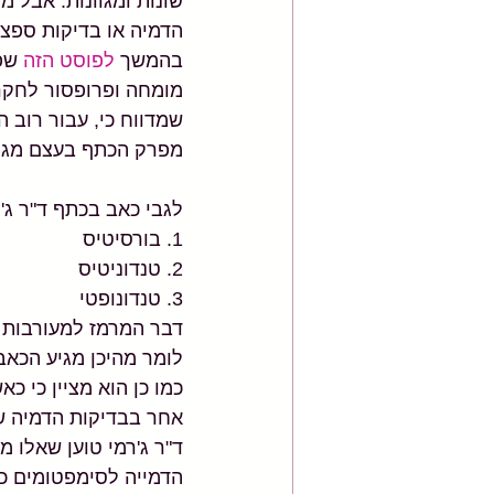
שונות ומגוונות. אבל 
הדמיה או בדיקות ספצי
בהמשך 
לפוסט הזה
מומחה ופרופסור לחקר
שמדווח כי, עבור רוב הא
מפרק הכתף בעצם מגיע
לגבי כאב בכתף ד"ר ג'ר
1. בורסיטיס
2. טנדוניטיס
3. טנדונופטי
דבר המרמז למעורבות ש
לומר מהיכן מגיע הכאב.
כמו כן הוא מציין כי כ
אחר בבדיקות הדמיה ש
ד"ר ג'רמי טוען שאלו 
הדמייה לסימפטומים כמ