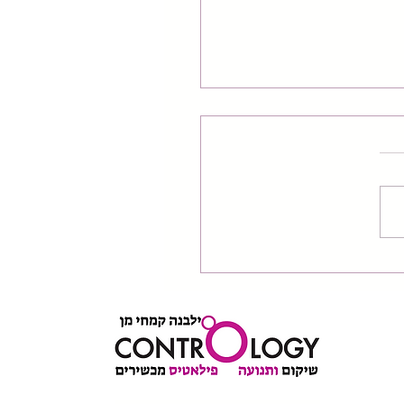
וקול הנוירו-ביומכני: למה
 היא לא רק שריר, אלא
ת תקשורת?