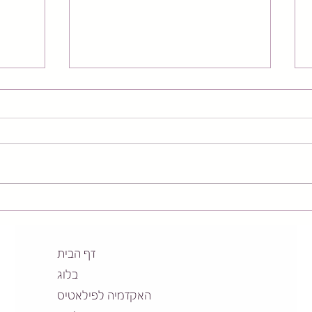
האם עבודה עם קפיצים יכולים
הפרוט
להאט את הזדקנות המפרקים?
הליבה
מערכ
דף הבית
בלוג
האקדמיה לפילאטיס