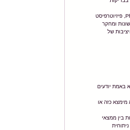
בבדיקות 
 שפרסמתי בעבר הנה סרטון קצר בו ד"ר ג'רמי לואיס PhD, FCSP, פיזיוטרפיסט 
ונות ומחקר 
יציבות של 
א באמת יודעים 
 96% מהם ימצא מימצא כזה או 
 בין ממצאי 
יתוחית 