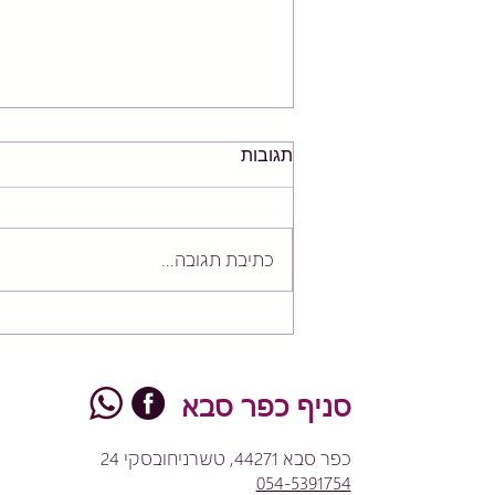
תגובות
כתיבת תגובה...
פילאטיס או אימון כוח? למה
אתם ממש לא חייבים לבחור!
סניף כפר סבא
כפר סבא 44271, טשרניחובסקי 24
054-5391754