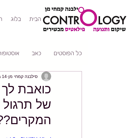
דף הבית
בלוג
ה
כל הפוסטים
כאב
אוסטופורו
סילבנה קמחי מן
14 בספט׳ 2017
כואבת לך 
של תרגול 
המקרים??