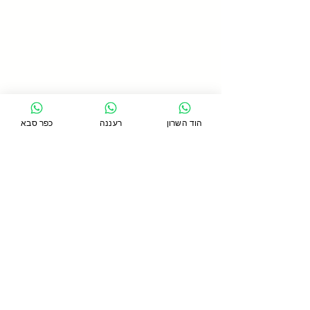
הוד השרון
רעננה
כפר סבא
תגובות
כתיבת תגובה...
כתף קפואה - מה זה? כמה
זמן זה נמשך? ומה הטיפול
המומלץ?
סניף כפר סבא