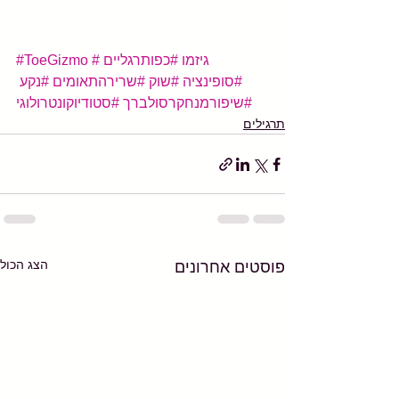
#גיזמו
#כפותרגליים
#ToeGizmo
#סופינציה
#שוק
#שרירהתאומים
#נקע
#שיפורמנחקרסולברך
#סטודיוקונטרולוגי
תרגילים
הצג הכול
פוסטים אחרונים