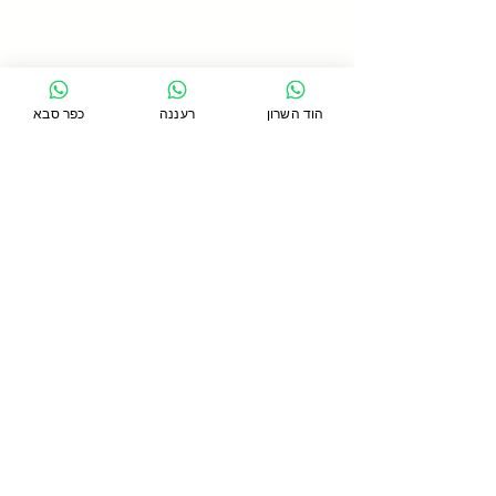
הוד השרון
רעננה
כפר סבא
תגובות
כתיבת תגובה...
כתף קפואה - מה זה? כמה
זמן זה נמשך? ומה הטיפול
המומלץ?
סניף כפר סבא
כפר סבא 44271, טשרניחובסקי 24
054-5391754
סניף רעננה