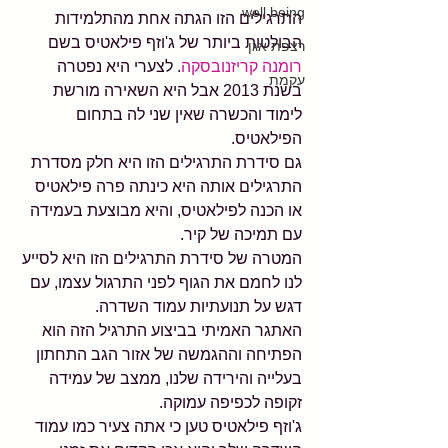
well being
התרגילים הזו הגתה אחת מהתלמידות 
הבולטות ביותר של ג'וזף פילאטיס בשם 
רצפת אגן
רומנה קריזנובסקה
. לצערי היא נפטרה 
עקמת
בשנת 2013 אבל היא השאירה מורשת 
לימוד והכשרה שאין שני לה בתחום 
הפילאטיס.
גם סידרת התרגילים הזו היא חלק מסדרת 
התרגילים אותה היא כינתה פרה פילאטיס 
או הכנה לפילאטיס, והיא מבוצעת בעמידה 
עם תמיכה של קיר.
המטרה של סידרת התרגילים הזו היא לסייע 
לנו לחמם את הגוף לפני התרגול עצמו, עם 
דגש על תנועתיות עמוד השדרה.
האתגר האמיתי בביצוע התרגיל הזה הוא 
הפתיחה וההגמשה של אזור הגב התחתון 
בעלייה והירידה שלנו, ממצב של עמידה 
זקופה לכפיפה עמוקה.
ג'וזף פילאטיס טען כי אתה צעיר כמו עמוד 