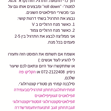
תוך כדי התנועה. התרגיל הזה נקרא "גלגול 
למטה"- "roll down" ומבצעים אותו גם על 
גבי מכשירי הפילאטיס השונים.
נבצע את התרגיל בשתי דרגות קושי:
1. כאשר מנח הרגליים ב V
2. כאשר מנח הרגליים צמוד
אני ממליצה לבצע את התרגיל בין 2-5 
פעמים בכל מנח.
אשמח אם תשתפו את הפוסט הזה ותעזרו 
לי להגיע לעוד אנשים :)
או שתתקשרו עוד היום ונתאם לכם שיעור 
ניסיון  072-2122408 או 
הקליקו פה 
שלכם,
סילבנה קמחי מן סטודיו קונטרולוג'י.
#מתיחותלגבתחתון
#תרגיליםבעמידה
#פילאטיס
#גוזףפילאטיס
#פילאטיסקונטרולוגי
#סטודיוקונטרולוגי
#גבתחתון
#גב
#תנועתיותעמודשדרה