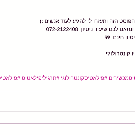
סט הזה ותעזרו לי להגיע לעוד אנשים :)
לכם שיעור ניסיון  072-2122408
סיון חינם  🎁
 קונטרולוג'י
יסמכשירים
#פילאטיסקונטרולוגי
#תרגיליפילאטיס
#פילאטיס