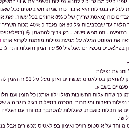
מחקרית כי אימון גופני בגיל מבוגר יכול למנוע נפילות ולשפר
י אחת הסיבות לעלייה בנפילות היא איבוד כוח שמתרחש בגופי
 80 אנו נאבד כ 40% מכוח השריר שלנו. אבל אל 
 דרך להילחם בתופעה - וזה ממש פשוט - רק צריך להתאמן 
ה
למשל....) מי שטרם קראה את הפוסט המלא על מניעת נפילו
אז בנוסף לזה יש לאימון בפילאטיס מכשירים מעל גיל 50
שי
שיפור שיווי מש
ואתן מעל גיל 50 זה הזמן להתחיל להתאמן 
בצורה סדירה -
ורך זמן כך שהתועלות החשובות האלו ילוו אותכן כל הזמן וע
כמה שאפשר נפילות כואבות ומיותרות. הסכנה בנפילות בגיל 
סתיים בשברים או חבלות כואבות, שעלולות להסתבך במיוחד
אוסט
כתוב פוסט מיוחד על אוסטופורוזיס ואימון בפילאטיס מכשירי