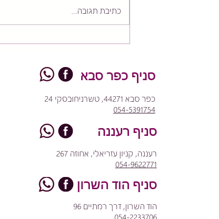
כתיבת תגובה...
פילאטיס או אימון כוח? למה
אתם ממש לא חייבים לבחור!
סניף כפר סבא
כפר סבא 44271, טשרניחובסקי 24
054-5391754
סניף רעננה
רעננה, קניון עזריאלי, אחוזה 267
054-9622771
סניף הוד השרון
הוד השרון, דרך רמתיים 96
054-2233706