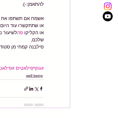
להתאמן:-).
אשמח אם תשתפו את הפו
או שתתקשרו עוד היום ונתאם 
או הקליקו 
פה
לשיעור ני
שלכם,
סילבנה קמחי מן סטודיו
#גוזףפילאטיס
#פילאט
well being