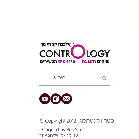
וקול הנוירו-ביומכני: למה
 היא לא רק שריר, אלא
ת תקשורת?
​© Copyright 2012 סטודיו קונטרולוג'י
Designed by
BestSite
עדי ליניאל- שדרוג אתר