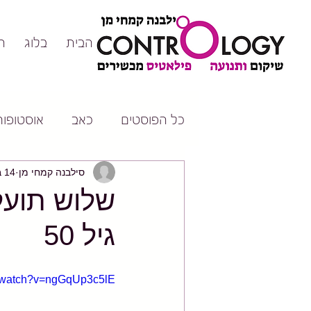
דף הבית
בלוג
ה
כל הפוסטים
כאב
אוסטופורו
סילבנה קמחי מן
14 במרץ 2018
שלוש תועל
גיל 50
m/watch?v=ngGqUp3c5lE