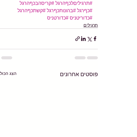
#תרגיליםלכףהרגל
#קריסהבכףהרגל
#כףרגל
#בהונותכףרגל
#קשתכףהרגל
#כדוריטניס
#כדורטניס
תרגילים
הצג הכול
פוסטים אחרונים