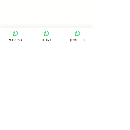
הוד השרון
רעננה
כפר סבא
תגובות
כתיבת תגובה...
כתף קפואה - מה זה? כמה
זמן זה נמשך? ומה הטיפול
המומלץ?
סניף כפר סבא
כפר סבא 44271, טשרניחובסקי 24