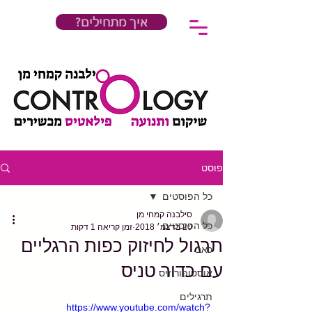
?איך מתחילים
פוסט
כל הפוסטים
סילבנה קמחי מן
כל הפוסטים
20 בדצמ׳ 2018
זמן קריאה 1 דקות
תרגול לחיזוק כפות הרגליים
כאב
עם כדור טניס
אוסטופורוזיס
תרגילים
https://www.youtube.com/watch?