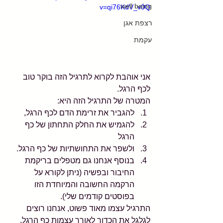
well being
v=qi76KdV_v0Q
רצפת אגן
עקמת
אני אוהבת לקרוא לתרגיל הזה בוקר טוב 
לכף הרגל.
המטרה של התרגיל הזה היא: 
להגביר את זרימת הדם לכף הרגל,   
להגמיש את החלק התחתון של כף 
הרגל   
ולשפר את התחושתיות של כף הרגל.  
בנוסף אנחנו גם מטפלים בריקמת 
החיבור ובפשיה (ניתן לקורא על 
הרקמה החשובה והמיוחדת הזו 
בפוסטים קודמים שלי). 
התרגיל עצמו מאוד פשוט, אנחנו רוצים 
לגלגל את הכדור לאורך עצמות כף הרגל, 