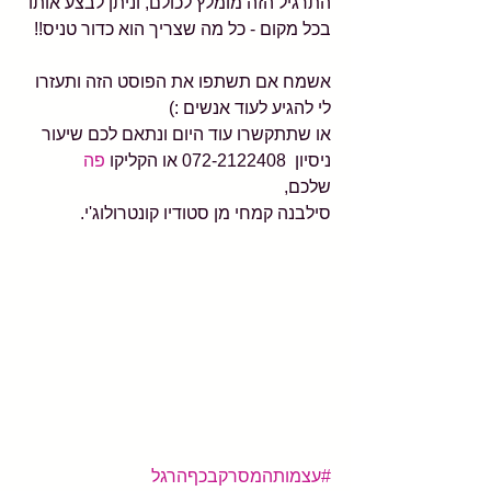
התרגיל הזה מומלץ לכולם, וניתן לבצע אותו 
בכל מקום - כל מה שצריך הוא כדור טניס!!
אשמח אם תשתפו את הפוסט הזה ותעזרו 
לי להגיע לעוד אנשים :)
או שתתקשרו עוד היום ונתאם לכם שיעור 
ניסיון  072-2122408 או הקליקו 
פה 
שלכם,
סילבנה קמחי מן סטודיו קונטרולוג'י.
#עצמותהמסרקבכףהרגל