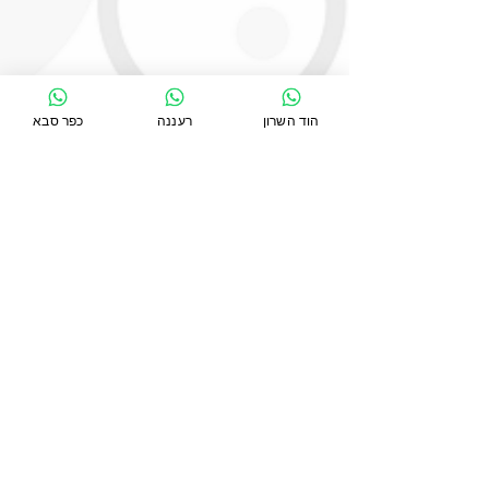
הוד השרון
רעננה
כפר סבא
סניף כפר סבא
כפר סבא 44271, טשרניחובסקי 24
054-5391754