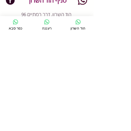
סניף הוד השרון
הוד השרון, דרך רמתיים 96
054-2233706
הוד השרון
רעננה
כפר סבא
Designed by
BestSite
עדי ליניאל- שדרוג אתר
​© Copyright 2012 סטודיו קונטרולוג'י
הצהרת נגישות