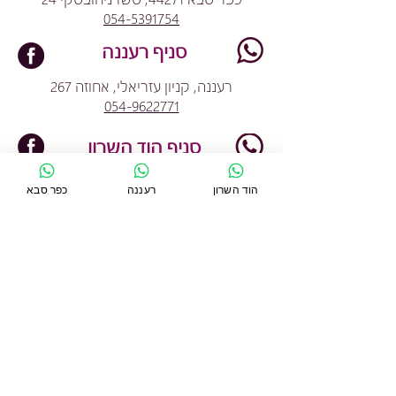
054-5391754
סניף רעננה
רעננה, קניון עזריאלי, אחוזה 267
054-9622771
סניף הוד השרון
הוד השרון, דרך רמתיים 96
הוד השרון
רעננה
כפר סבא
054-2233706
Designed by
BestSite
עדי ליניאל- שדרוג אתר