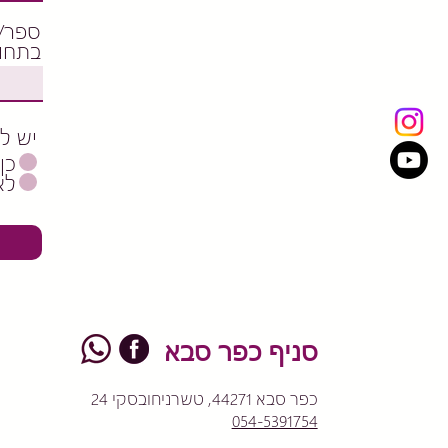
ספר/י
בתחו
יש לי
כן
לא
סניף כפר סבא
כפר סבא 44271, טשרניחובסקי 24
054-5391754