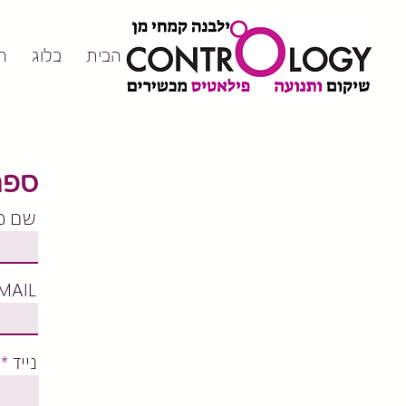
דף הבית
בלוג
ה
ספר
שם מ
MAIL
נייד