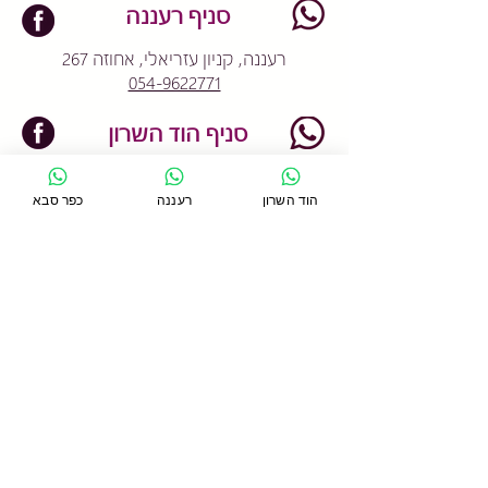
סניף רעננה
רעננה, קניון עזריאלי, אחוזה 267
054-9622771
סניף הוד השרון
הוד השרון, דרך רמתיים 96
הוד השרון
רעננה
כפר סבא
054-2233706
Designed by
BestSite
עדי ליניאל- שדרוג אתר
​© Copyright 2012 סטודיו קונטרולוג'י