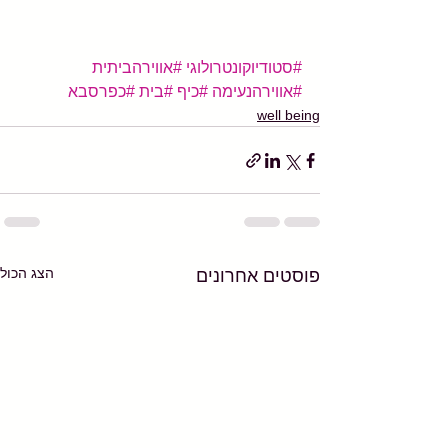
#סטודיוקונטרולוגי
#אווירהביתית
#אווירהנעימה
#כיף
#בית
#כפרסבא
well being
הצג הכול
פוסטים אחרונים