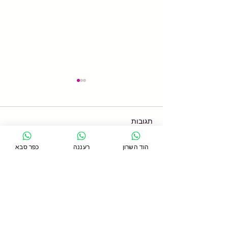
תגובות
הוד השרון
רעננה
כפר סבא
כתיבת תגובה...
האם עבודה עם קפיצים
יכולים להאט את הזדקנות
המפרקים?
סניף כפר סבא