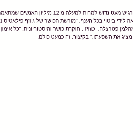
כיום, פילאטיס יכול להרגיש מעט נדוש למרות למעלה מ 12 
 לידי ביטוי בכל הענף. "מורשת הכושר של ג'וזף פילאטיס נ
מקום", אומרת נטליה מהלמן פטרצלה,  PhD , חוקרת כושר והיסטוריונית. 
מציג את השפעתו." בקיצור, זה כמעט כולם.