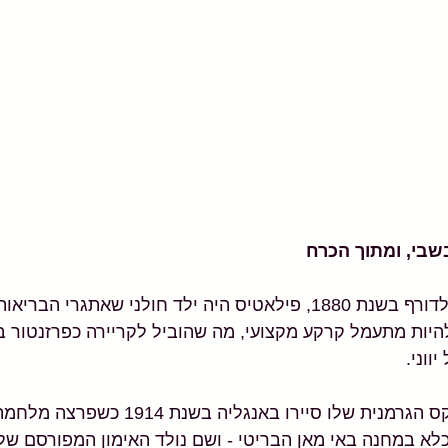
שבי, ומתוך הכרח
פילאטיס נולד ליד דיסלדורף בשנת 1880, פילאטיס היה ילד חולני שאתגר
יות מתעמל קרקע מקצועי, מה שהוביל לקריירה כפרזנטור ב
ווני.
פילאטיס וחבורת הקרקס הגרמנית שלו סיירו באנגליה בשנ
כלא במחנה באי מאן הבריטי - ושם נולד האימון המפורסם שלו