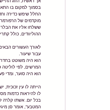
אך ראשית, הזוג התייש
בסמוך למקום בו התאמ
החלל שימש כדירה וחד
מוקדמים של הרפורמר ו
ששלחו אליו את הבלרינ
ההוליוודים, כולל קתרין
לאורך העשורים הבאים
עבור שיעור. 
הוא היה משוטט בחדר ה
המרשים, לפי לוליטה סן
הוא היה סוער, ומדי פ
הייתה לו עין זכוכית, 
בכל יום. אשתו קלרה ל
המטבע", אומר סן מיגל.