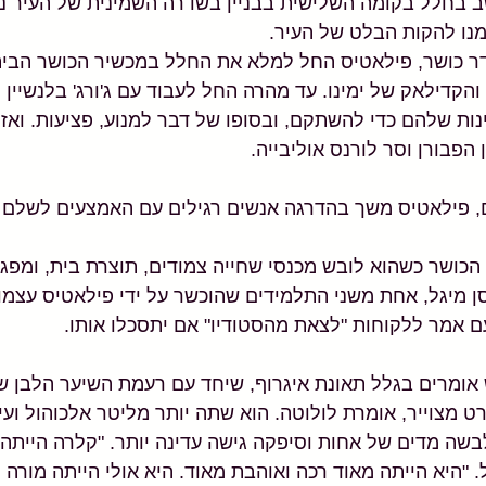
ב בחלל בקומה השלישית בבניין בשדרה השמינית של העיר ניו
נו להקות הבלט של העיר. 
ר כושר, פילאטיס החל למלא את החלל במכשיר הכושר הביתי
הקדילאק של ימינו. עד מהרה החל לעבוד עם ג'ורג' בלנשיין 
ות שלהם כדי להשתקם, ובסופו של דבר למנוע, פציעות. ואז ה
 הפבורן וסר לורנס אוליבייה.
, פילאטיס משך בהדרגה אנשים רגילים עם האמצעים לשלם 
כושר כשהוא לובש מכנסי שחייה צמודים, תוצרת בית, ומפגין
 מיגל, אחת משני התלמידים שהוכשר על ידי פילאטיס עצמו וע
עם אמר ללקוחות "לצאת מהסטודיו" אם יתסכלו אותו.
יש אומרים בגלל תאונת איגרוף, שיחד עם רעמת השיער הלבן של
בשה מדים של אחות וסיפקה גישה עדינה יותר. "קלרה הייתה 
 "היא הייתה מאוד רכה ואוהבת מאוד. היא אולי הייתה מורה ט