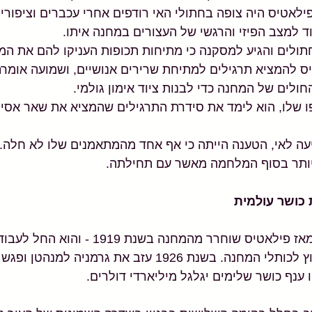
פילאטיס היה צופה בחתולי האי רודפים אחרי עכברים וציפורי
ד למצב הפיזי והרגשי של העצורים במחנה איתו. 
תולים והגיע למסקנה כי מתיחות תכופות העניקו להם את המ
 להמציא תרגילים למתיחת שרירים אנושיים, ושמועה אומרת 
לים של המחנה כדי לבנות ציוד אימון גולמי. 
 שלו, הוא לימד את סידרת התרגילים שהמציא את שאר אסירי
 לאי, הטענה הייתה כי אף אחד מהמתאמנים שלו לא חלה. הם
יותר בסוף המלחמה מאשר עם תחילתה.
 כושר עולמית
עברו בדיוק מאה שנה מאז פילאטיס שוחרר מהמחנה בשנ
בשורת הכושר שלו מחוץ לכותלי המחנה. בשנת 1926 עזב את גרמ
 ענף כושר שלימים יגלגל מיליארדי דולרים.