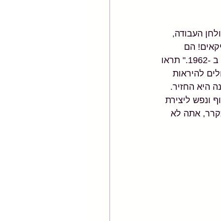
לחן העבודה, 
קאים! הם 
רוצים לרוץ 600 מיילים לשעה והם לא יודעים ללכת! ", אמר לספורטס אילוסטרייטד ב -1962." תראו 
לים להיראות 
 היא החזיר. 
ף ונפש ליצירת 
קרר, אתה לא 