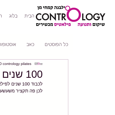
דף הבית
בלוג
ה
כל הפוסטים
כאב
אוסטופורו
contrology pilates
20 בפ
100 שנים של פילאטיס - מאז ועד היום👌😊
לכן פה תקציר משעשע 