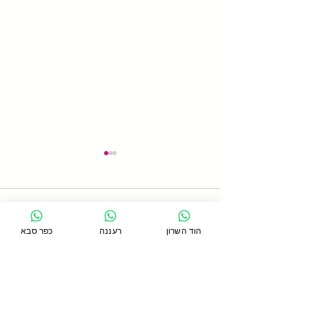
תגובות
הוד השרון
רעננה
כפר סבא
כתיבת תגובה...
האם עבודה עם קפיצים
יכולים להאט את הזדקנות
המפרקים?