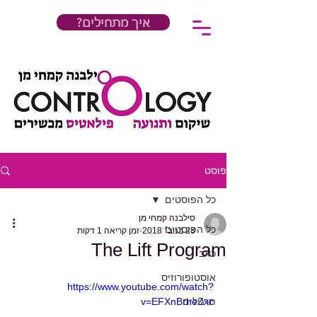
?איך מתחילים
פוסט
כל הפוסטים
סילבנה קמחי מן
כל הפוסטים
28 בנוב׳ 2018
זמן קריאה 1 דקות
The Lift Program
כאב
אוסטופורוזיס
https://www.youtube.com/watch?
תרגילים
v=EFXnBrheZxc