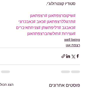
סטודיו קונטרולוג'י.
#שיקוםרצפתאגן
#רצפתאגן
#תרגוללרצפתאגן
#כאב
#כאבכרוני
#כאבגב
#דליפתשתן
#צניחתאיברים
#עצירות
#חולשהברצפתהאגן
well being
רצפת אגן
הצג הכול
פוסטים אחרונים