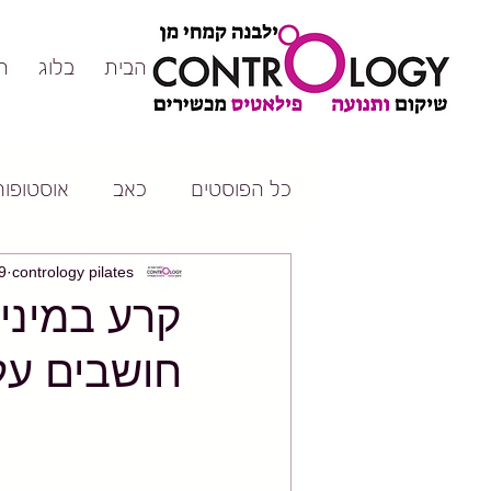
דף הבית
בלוג
ה
כל הפוסטים
כאב
אוסטופורו
contrology pilates
19 במ
קרע במיני
חושבים על 