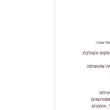
ול שמרני
סקוס והצולבת 
אה שהגשימה 
ילות 
ופדית השכיחה ביותר בקרב אנשים מעל גיל 40, (או ספורטאים 
 אימונים 