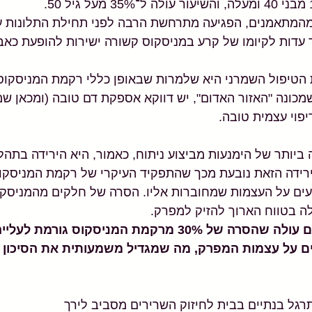
מהמתאמנים, הפגיעה מתרחשת הרבה לפני תחילת התלונות ע
עדות לקיומו של קרע במניסקוס קשורה ישירות להופעת כאב.
 הטיפול השמרני היא שלמרות שבאופן כללי רקמת המניסקוס 
כונה "האזור האדום", יש דווקא אספקת דם טובה (ומכאן שמו).
יפוי עצמית טובה.
ותר של הימנעות מביצוע ניתוח, כאמור, היא הירידה בתהל
רידה הזאת נובעת מכך שהתפקיד העיקרי של רקמת המניסקוס 
ים על העצמות שמחוברות אליו. הסרה של חלקים מהמניסקו
לה בטווח הארוך להזיק למפרק. 
ממחקרים ביו־מכאניים עולה שהסרה של 30% מרקמת המניסקוס ג
ועלים על עצמות המפרק, מה שמגדיל משמעותית את הסיכון
תרגל בנתיים בבית לחיזוק השרירים מסביב לירך