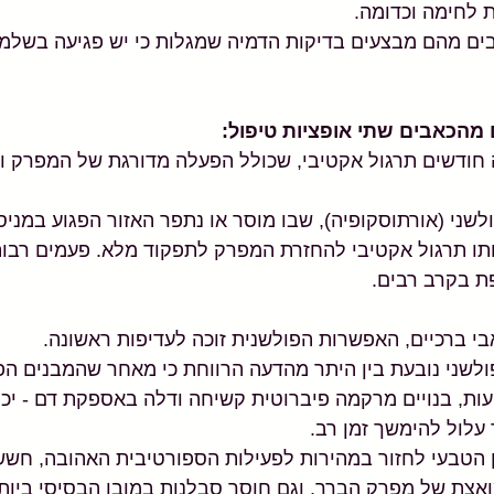
ת לחימה וכדומה. 
ים מהם מבצעים בדיקות הדמיה שמגלות כי יש פגיעה בשלמ
מהכאבים שתי אופציות טיפול:
 חודשים תרגול אקטיבי, שכולל הפעלה מדורגת של המפרק וח
פולשני (אורתוסקופיה), שבו מוסר או נתפר האזור הפגוע במניס
תו תרגול אקטיבי להחזרת המפרק לתפקוד מלא. פעמים רבות 
פת בקרב רבים.
י ברכיים, האפשרות הפולשנית זוכה לעדיפות ראשונה. 
לשני נובעת בין היתר מהדעה הרווחת כי מאחר שהמבנים הפנ
עות, בנויים מרקמה פיברוטית קשיחה ודלה באספקת דם - יכול
עלול להימשך זמן רב. 
ן הטבעי לחזור במהירות לפעילות הספורטיבית האהובה, חשש
אצת של מפרק הברך, וגם חוסר סבלנות במובן הבסיסי ביות