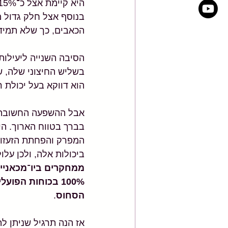
היא קיימת אצל כ־15% מבני 40 ומעלה, והשיעור עולה ל־35% מעל גיל 50. 
בנוסף אצל חלק גדול 
הכאבים, כך שלא תמיד 
הסיבה השנייה ליעילות
בשליש החיצוני שלה, שמ
הוא דווקא בעל יכולת ר
אבל ההשפעה החשובה בי
בברך בטווח הארוך. הי
המפרק והפחתת הזעזוע
ביכולות אלה, ולכן עלו
100% בכוחות הפ
הסחוס
.
אז הנה תרגיל שניתן ל