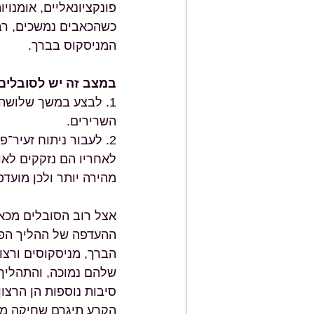
פונקציונאליים, אומנויו
כשהכאבים נמשכים, רב
המניסקוס בברך.
במצב זה יש לסובלים 
1. לבצע במשך שלושה
השרירים. 
2. לעבור ניתוח זעיר־
לאחריו הם נזקקים לאו
מהירה יותר ולכן מועד
אצל רוב הסובלים מכאב
ההעדפה של ההליך הפו
הברך, מניסקוסים ורצו
שלהם נמוכה, והתהליך 
סיבות נוספות הן הרצו
הקרע תיגרם שחיקה מו