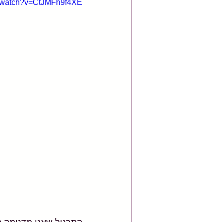
m/watch?v=CtJMFh9f4XE