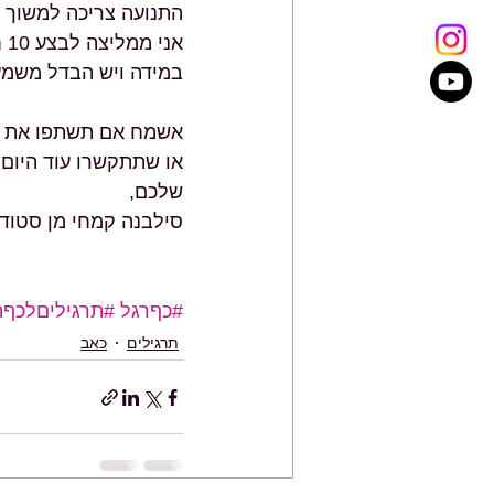
התנועה צריכה למשוך ג
אני ממליצה לבצע 10 חזרות לכל רגל.
במידה ויש הבדל משמעותי בין הרג
אשמח אם תשתפו את הפו
או שתתקשרו עוד היום ונתאם לכם ש
שלכם,
סילבנה קמחי מן סטודיו
#כףרגל
#תרגיליםלכףה
תרגילים
כאב