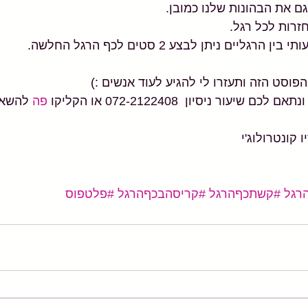
ם את הבהונות שלנו כמובן.
ליים ניתן לבצע 2 סטים לכף הרגל החלשה.
סט הזה ותעזרו לי להגיע לעוד אנשים :)
יעור ניסיון  072-2122408 או הקליקו 
פה
 להשאר
 קונטרולוג'י
רגל
#קשתכףהרגל
#קריסהבכףהרגל
#פלטפוס