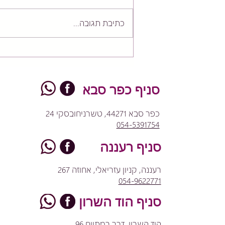
כתיבת תגובה...
הפרוטוקול הנוירו-ביומכני: למה
הליבה היא לא רק שריר, אלא
מערכת תקשורת?
סניף כפר סבא
כפר סבא 44271, טשרניחובסקי 24
054-5391754
סניף רעננה
רעננה, קניון עזריאלי, אחוזה 267
054-9622771
סניף הוד השרון
הוד השרון, דרך רמתיים 96