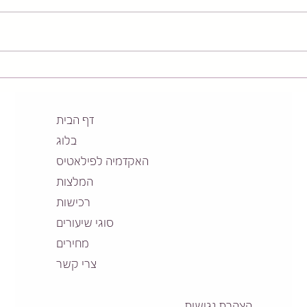
שרשרת התגובה: איך פציעה
איך ל
בקרסול הופכת לכאב גב
מפריצ
(והפתרון ב-Contrology)
מבוק
דף הבית
בלוג
האקדמיה לפילאטיס
המלצות
רכישות
סוגי שיעורים
מחירים
צרי קשר
הצהרת נגישות