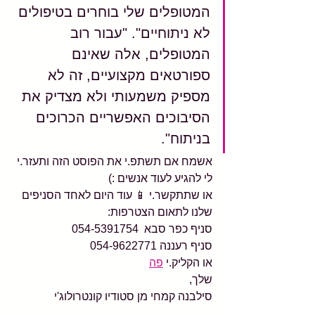
המטופלים שלי בוחרים בטיפולים 
לא ניתוחיים". "עבור רוב 
המטופלים, אלה שאינם 
ספורטאים מקצועיים, זה לא 
מספיק משמעותי ולא מצדיק את 
הסיבוכים האפשריים הכרוכים 
בניתוח".
אשמח אם תשתפ.י את הפוסט הזה ותעזר.י 
לי להגיע לעוד אנשים :)
או שתתקשר.י 📱 עוד היום לאחד הסניפים 
שלנו לתאום הצטרפות:
סניף כפר סבא  054-5391754 
סניף רעננה 054-9622771
או הקליק.י 
פה
שלך,
סילבנה קמחי מן סטודיו קונטרולוג'י