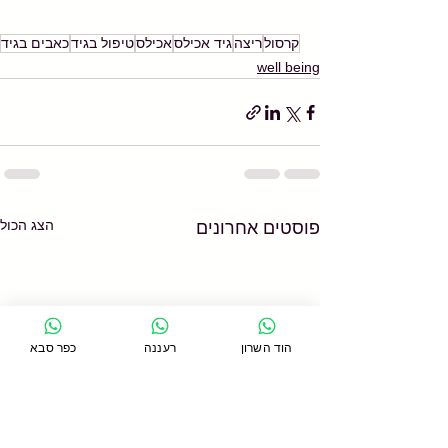
קרסול
ריצה
גיד אכילס
אכילס
טיפול בגיד
כאבים בגיד
well being
הצג הכול
פוסטים אחרונים
הוד השרון
רעננה
כפר סבא