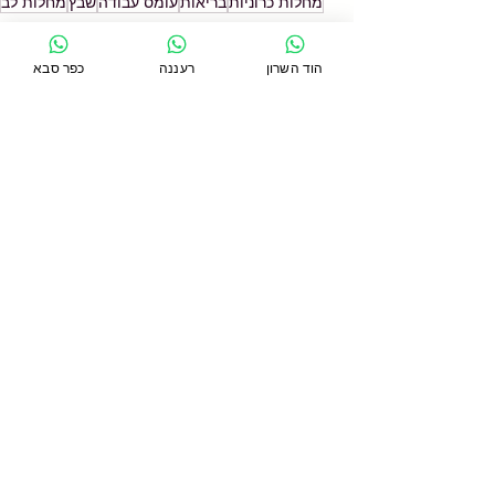
מחלות כרוניות
בריאות
עומס עבודה
שבץ
מחלות לב
well being
הוד השרון
רעננה
כפר סבא
הצג הכול
פוסטים אחרונים