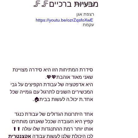
מבעיות ברכיים🦵🦵
well being
רצפת אגן
https://youtu.be/ozrZqsfoXwE
עקמת
סידרת המתיחות הזו היא סידרה מצויינת 
שאני מאוד אוהבת💖💖.
היא אדפטציה של עבודת הקפיצים על גבי 
המכשירים השונים לתרגול עם גומייה שכל 
אחד.ת יכול.ה לעשות בבית🏠.
אחד היתרונות הגדולים של עבודת כנגד 
קפיץ היא העובדה שככל שאנחנו מותחים 
אותו יותר רמת ההתנגדות שלו עולה ⬆⬆ 
לכן היכולת שלנו לעשות עבודה 
אקצנטרית 