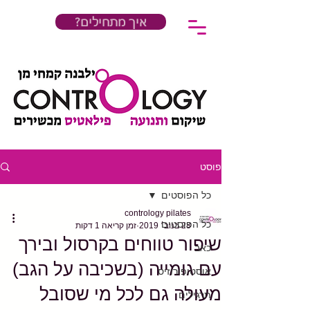
?איך מתחילים
פוסט
כל הפוסטים
contrology pilates
כל הפוסטים
28 בנוב׳ 2019
זמן קריאה 1 דקות
שיפור טווחים בקרסול ובירך
כאב
עם גומייה (בשכיבה על הגב)
אוסטופורוזיס
מעולה גם לכל מי שסובל
תרגילים