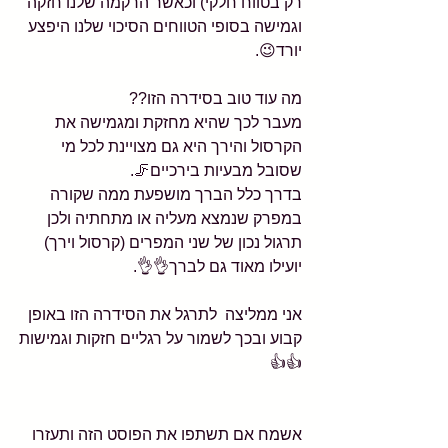
רק בטווח חלקי) וכאשר הרקמה שלנו חזקה 
וגמישה בסופי הטווחים הסיכוי שלנו היפצע 
יורד😉.
מה עוד טוב בסידרה הזו??
מעבר לכך שהיא מחזקת ומגמישה את 
הקרסול והירך היא גם מצויינת לכל מי 
שסובל מבעיות בירכיים🦵.
בדרך כלל הברך מושפעת ממה שקורה 
במפרק שנמצא מעליה או מתחתיה ולכן 
תרגול נכון של שני המפרים (קרסול וירך) 
יועילו מאוד גם לברך👌👌.
אני ממליצה  לתרגל את הסידרה הזו באופן 
קבוע ובכך לשמור על רגליים חזקות וגמישות
👍👍
אשמח אם תשתפו את הפוסט הזה ותעזרו 