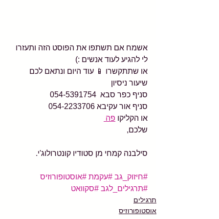
אשמח אם תשתפו את הפוסט הזה ותעזרו 
לי להגיע לעוד אנשים :)
או שתתקשרו 📱 עוד היום ונתאם לכם 
שיעור ניסיון
סניף כפר סבא  054-5391754
סניף אור עקיבא 054-2233706
או הקליקו 
פה 
שלכם,
סילבנה קמחי מן סטודיו קונטרולוג'י.
#חיזוק_גב
#עקמת
#אוסטופורוזיס
#תרגילים_לגב
#סקוואט
תרגילים
אוסטופורוזיס