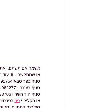
אשמח אם תשתפ.י את הפ
או שתתקשר.י 📱 עוד ה
סניף כפר סבא 054-5391754
סניף רעננה 054-9622771
סניף הוד השרון 054-2233706
או הקליק.י 
פה
 לפרטים
סילבנה קמחי מן סטודיו