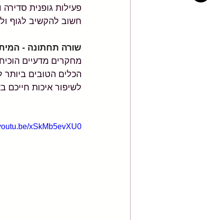
פעילות גופנית סדירה ו
חשוב להקשיב לגוף ולעב
שורה תחתונה - המיתו
מחקרים מדעיים הוכיחו 
הכלים הטובים ביותר ל
לשיפור איכות חייכם ב
//youtu.be/xSkMb5evXU0