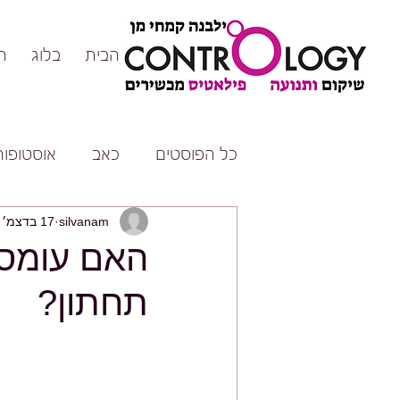
דף הבית
בלוג
ה
כל הפוסטים
כאב
אוסטופורו
silvanam
17 בדצמ׳ 2024
האם עומס 
תחתון?