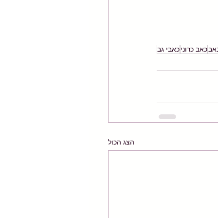
אב
כאב כרוני
כאבי גב
הצג הכול