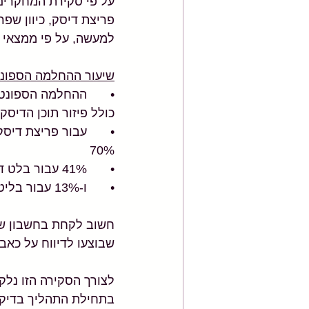
על פי סקירת המחקרים
פריצת דיסק, כיוון שפר
למעשה, על פי ממצאי ה
שיעור ההחלמה הספונטנ
•	ההחלמה הספונט
כולל פיזור תוכן הדיסק הינו
•	עבור פריצת דיס
70% 
•	41% עבור בלט דיסק עם קרע של דפנות גרעין הדיסק ללא קרע בטבעות הדיסק
•	ו-13% עבור בליטת דיסק ללא קרע של הטבעות או גרעין הדיסק.
חשוב לקחת בחשבון שמח
שבוצעו לדיווח על כאב
לצורך הסקירה הזו נלק
בתחילת התהליך בדיקת