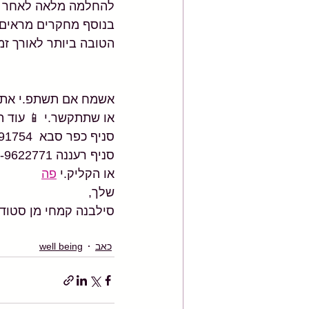
להחלמה מלאה לאחר פר
בנוסף מחקרים מראים כ
הטובה ביותר לאורך זמן
אשמח אם תשתפ.י את הפ
או שתתקשר.י 📱 עוד ה
סניף כפר סבא  054-5391754 
סניף רעננה 054-9622771
או הקליק.י 
פה
שלך,
סילבנה קמחי מן סטודיו
כאב
well being