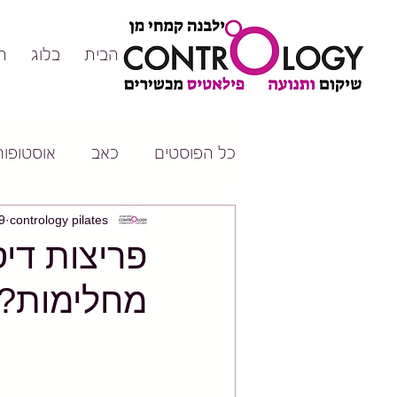
דף הבית
בלוג
ה
כל הפוסטים
כאב
אוסטופורו
contrology pilates
19 בא
פריצות דיס
מחלימות?