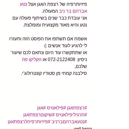
פיזיותרפיה של רצפת האגן אצל 
נטע 
אברהם בר ניב
 המעולה.
אני עובדת כבר שנים בשיתוף פעולה עם 
נטע והיא מאוד מקצועית ומומלצת.
אשמח אם תשתפו את הפוסט הזה ותעזרו 
לי להגיע לעוד אנשים :)
או שתתקשרו עוד היום ונתאם לכם שיעור 
ניסיון  072-2122408 או 
הקליקו פה 
שלכם,
סילבנה קמחי מן סטודיו קונטרולוג'י.
#רצפתאגן
#פילאטיס
#אגן
#תרגיליפילאטיס
#שיקוםרצפתאגן
#נטעאברהםברניב
#פיזיותרפיהלרצפתאגן
well being