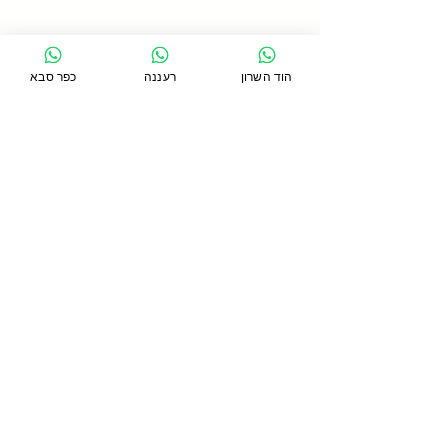
הוד השרון
רעננה
כפר סבא
תגובות
כתיבת תגובה...
האם עבודה עם קפיצים
יכולים להאט את הזדקנות
המפרקים?
סניף כפר סבא
כפר סבא 44271, טשרניחובסקי 24
054-5391754
סניף רעננה
רעננה, קניון עזריאלי, אחוזה 267