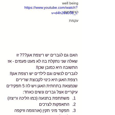
well being
https://www.youtube.com/watch?
רצפת אגן
v=d4h26a05b_c
עקמת
האם גם לגברים יש ריצפת אגן??? זו 
שאלה שני נתקלת בה לא מעט פעמים - אז 
התשובה היא כמובן שכן!!
לגברים לנשים וגם לילדים יש רצפת אגן!!
רצפת האגן היא כינוי לקבוצת שרירים 
שנמצאת בתחתית האגן ויש לה 5 תפקידים 
עיקריים אצל גברים ונשים כאחד: 
משתתפת בתנועה (כמו הליכה וריצה)  
התאפקות לצרכים  
תפקוד מיני תקין (אורגזמה וזיקפה 