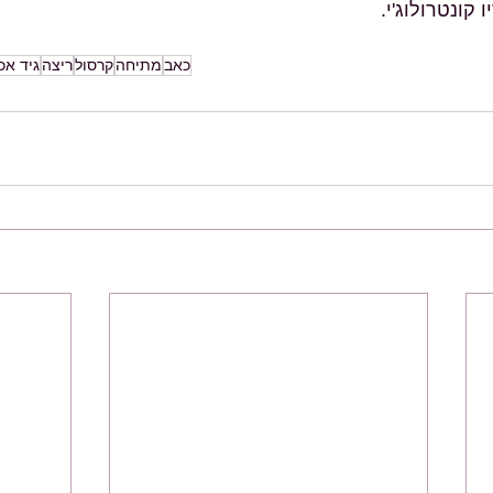
קונטרולוג'י.
כאב
מתיחה
קרסול
ריצה
גיד אכ