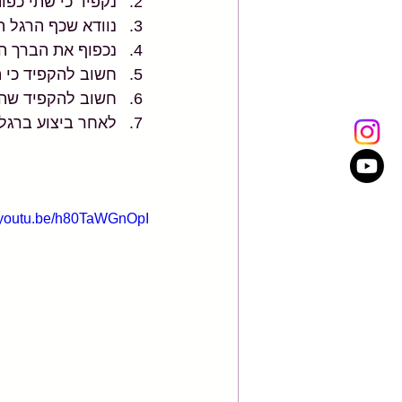
נקפיד כי שתי כפו
נוודא שכף הרגל 
נכפוף את הברך האחורית 
חשוב להקפיד כי 
חשוב להקפיד שהב
לאחר ביצוע ברגל 
//youtu.be/h80TaWGnOpI