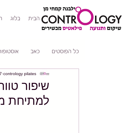
דף הבית
בלוג
ה
כל הפוסטים
כאב
אוסטופורו
contrology pilates
17 בד
שיפור טוו
למתיחת מא