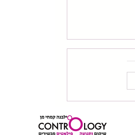
 כף רגל וקרסול עם גומייה
ס