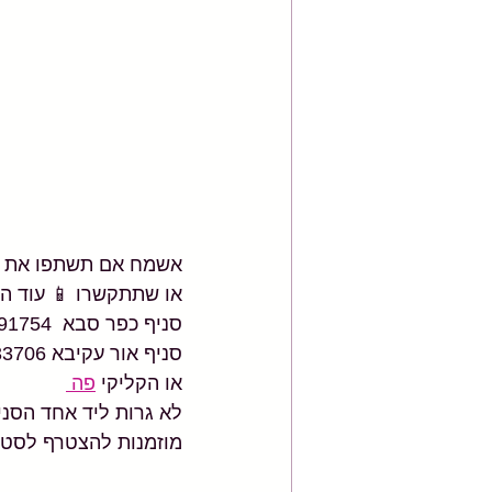
אשמח אם תשתפו את הפו
או שתתקשרו 📱 עוד היו
סניף כפר סבא  054-5391754 
סניף אור עקיבא 054-2233706
או הקליקי 
פה 
לא גרות ליד אחד הסני
מוזמנות להצטרף לסטוד