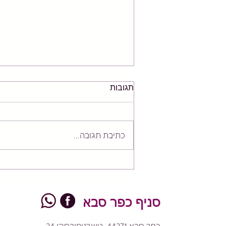
תגובות
כתיבת תגובה...
תנועתיות קרסול לתיקון סטייה
החוצה של כף הרגל בעמידה -
חשוב מאוד לריצה יעילה!!
סניף כפר סבא
כפר סבא 44271, טשרניחובסקי 24