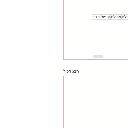
ילס
אכילס
טיפול בגיד
הצג הכול