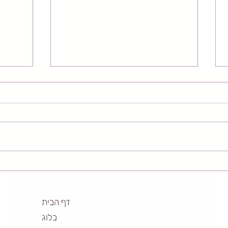
שלושה תרגילים מעולים לחיזוק
חיזוק
קרסול בעמידה שכל אחד.ת
- פלק
יכול.ה לעשות בבית😁
דף הבית
בלוג