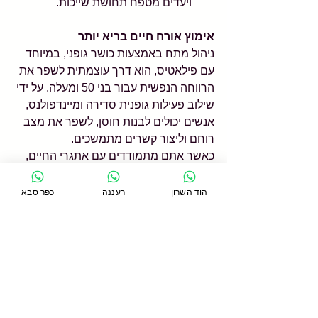
ויעדים מטפח תחושת שייכות.
אימוץ אורח חיים בריא יותר
ניהול מתח באמצעות כושר גופני, במיוחד 
עם פילאטיס, הוא דרך עוצמתית לשפר את 
הרווחה הנפשית עבור בני 50 ומעלה. על ידי 
שילוב פעילות גופנית סדירה ומיינדפולנס, 
אנשים יכולים לבנות חוסן, לשפר את מצב 
רוחם וליצור קשרים מתמשכים.
כאשר אתם מתמודדים עם אתגרי החיים, 
פיתוח שגרת כושר מותאמת אישית העונה 
על הצרכים שלכם תעזור לכם להשיג אורח 
הוד השרון
רעננה
כפר סבא
חיים בריא לאורך שנים.
אשמח אם תשתפ.י את הפוסט הזה ותעזר.י 
לי להגיע לעוד אנשים :)
או שתתקשר.י 📱 עוד היום לאחד הסניפים 
שלנו לתאום הצטרפות: