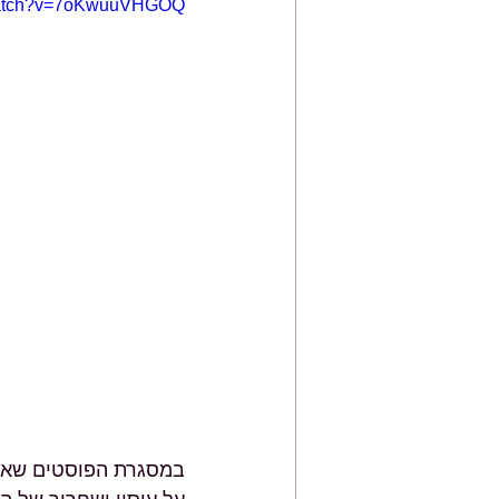
/watch?v=7oKwuuVHGOQ
במסגרת הפוסטים שאני 