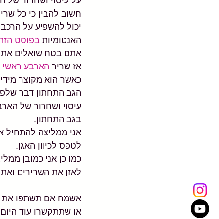
על עיסוי ושחרור של הארבע ראשי (uadriceps
יכול להשפיע על הרכבת
האנטומיות 
בפוסט הזה
אתם בטח שואלים את ע
אז שריר 
הארבע ראשי 
כאשר הוא מקוצר מידי 
הגב התחתון דבר שלפעמ
עיסוי ושחרור של הארב
בגב התחתון.
אני ממליצה להתחיל את
לטפס לכיוון האגן. 
כמו כן אני כמובן ממל
לאזן את השרירים ואת 
אשמח אם תשתפו את הפו
או שתתקשרו עוד היום ונתאם לכ