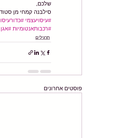
שלכם,
סילבנה קמחי מן סטודיו 
#עיסויעצמי
#כדורעיסוי
#רכבותאנטומיות
#אגן
תרגילים
פוסטים אחרונים