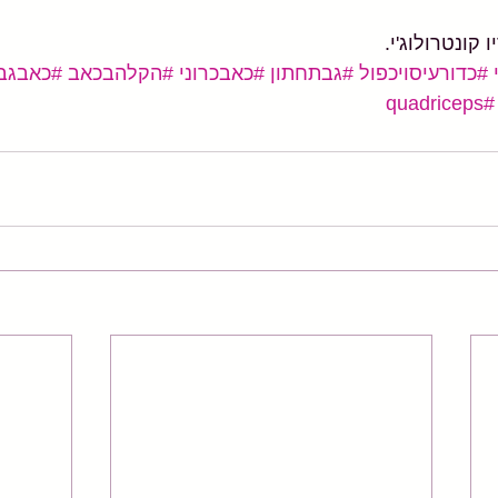
קונטרולוג'י.
#כדורעיסויכפול
#גבתחתון
#כאבכרוני
#הקלהבכאב
#כאבגב
#quadriceps