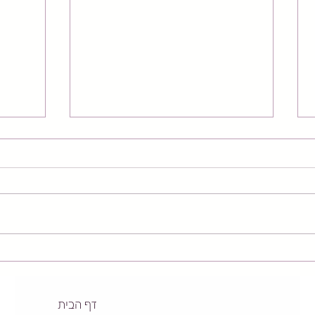
כתף קפואה - מה זה? כמה זמן
האם ע
זה נמשך? ומה הטיפול המומלץ?
גורם 
דף הבית