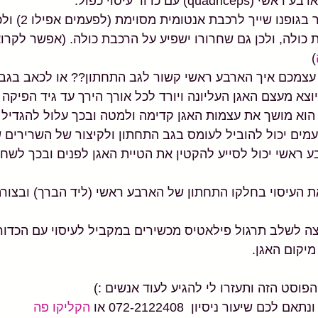
q) עם כדור עיסוי כפול.
חשוב להבין כי כל שריר
 כולה, ולכן גם שחרורו ישפיע על הרכבת כולה. (אפשר לקרו
)
צמכם איך הארבע ראשי קשור לגב התחתון?? או לכאב בגב ה
יוצא מעצם האגן העליונה ויורד לכל אורך הירך עד גיד הפיקה 
הוא מושך את עצמות האגן קדימה ולמטה ובכך עלול להגדיל
ים יכול להוביל לעומס בגב התחתון ולקיצור של השרירים 
ע ראשי יכול לסייע להקטין את הטיית האגן לפנים ובכך לשח
 העיסוי בחלקו התחתון של הארבע ראשי (ליד הברך) ובצורה
יצה לשלב תרגול פילאטיס מכשירים במקביל לעיסוי עם הכדור
מיקום האגן.
סט הזה ותעזרו לי להגיע לעוד אנשים :)
ם שיעור ניסיון  072-2122408 או 
הקליקו פה